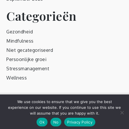
Categorieën
Gezondheid
Mindfulness
Niet gecategoriseerd
Persoonlijke groei
Stressmanagement
Wellness
We use cookies to ensure that we give you the best
Copyright © 2020 | All Rights Reserved. Mik by
Shark
experience on our website. If you continue to use this site we
Themes
|
Privacybeleid
will assume that you are happy with it.
Ok
No
Privacy Policy