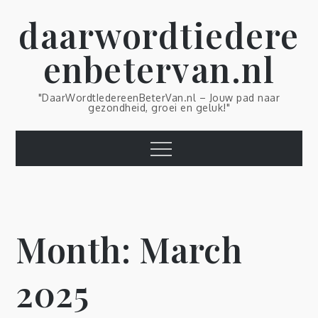
Skip
daarwordtiedere
to
content
enbetervan.nl
"DaarWordtIedereenBeterVan.nl – Jouw pad naar
gezondheid, groei en geluk!"
Menu
Month:
March
2025