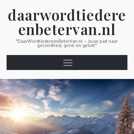
Skip
daarwordtiedere
to
content
enbetervan.nl
"DaarWordtIedereenBeterVan.nl – Jouw pad naar
gezondheid, groei en geluk!"
Menu