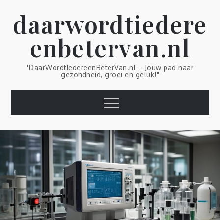
Skip
daarwordtiedere
to
content
enbetervan.nl
"DaarWordtIedereenBeterVan.nl – Jouw pad naar
gezondheid, groei en geluk!"
Menu