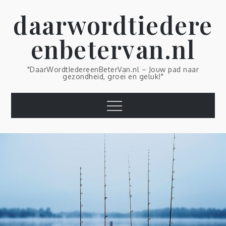
Skip
daarwordtiedere
to
content
enbetervan.nl
"DaarWordtIedereenBeterVan.nl – Jouw pad naar
gezondheid, groei en geluk!"
Menu