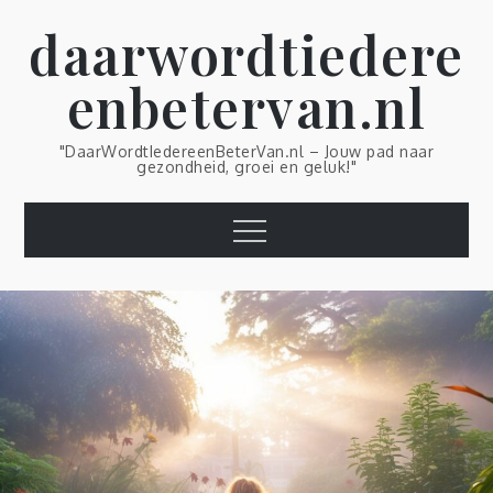
Skip
daarwordtiedere
to
content
enbetervan.nl
"DaarWordtIedereenBeterVan.nl – Jouw pad naar
gezondheid, groei en geluk!"
Menu