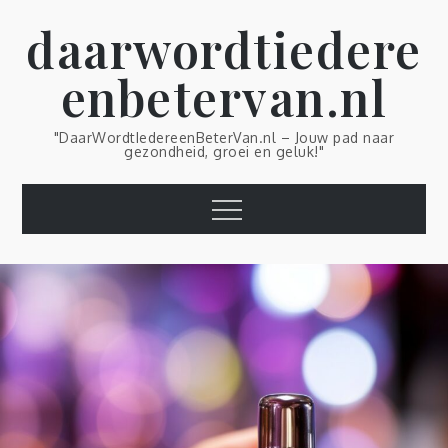
Skip
daarwordtiedere
to
content
enbetervan.nl
"DaarWordtIedereenBeterVan.nl – Jouw pad naar
gezondheid, groei en geluk!"
Menu