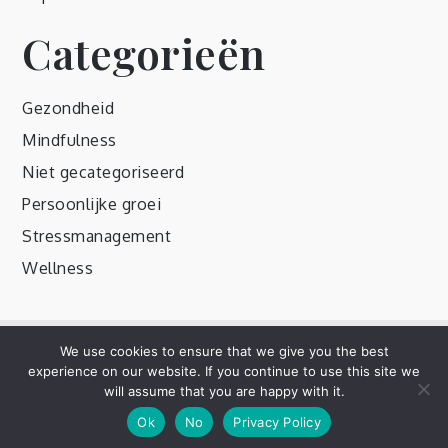
Categorieën
Gezondheid
Mindfulness
Niet gecategoriseerd
Persoonlijke groei
Stressmanagement
Wellness
We use cookies to ensure that we give you the best
Copyright © 2020 | All Rights Reserved. Mik by
Shark
experience on our website. If you continue to use this site we
Themes
|
Privacybeleid
will assume that you are happy with it.
Ok
No
Privacy Policy