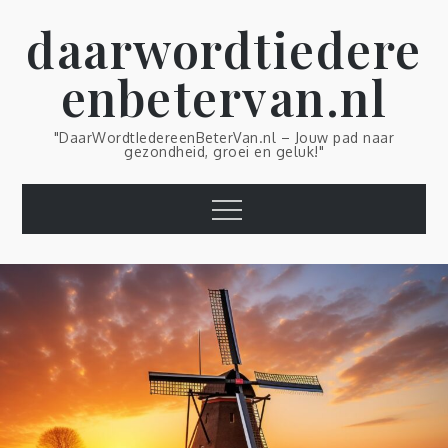
Skip
daarwordtiedere
to
content
enbetervan.nl
"DaarWordtIedereenBeterVan.nl – Jouw pad naar
gezondheid, groei en geluk!"
Menu